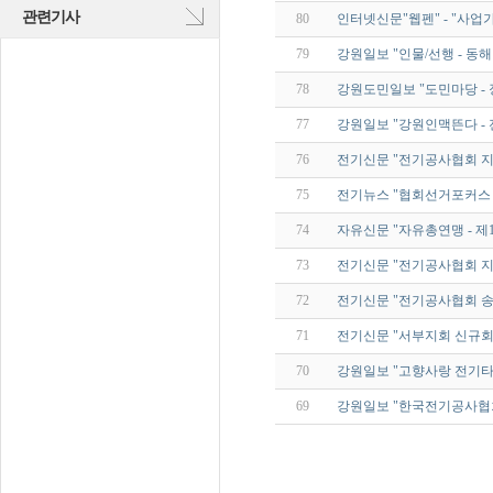
관련기사
80
인터넷신문"웹펜" - "사업
79
강원일보 "인물/선행 - 동해
78
강원도민일보 "도민마당 - 
77
강원일보 "강원인맥뜬다 -
76
전기신문 "전기공사협회 지회
75
전기뉴스 "협회선거포커스 
74
자유신문 "자유총연맹 - 제
73
전기신문 "전기공사협회 지회
72
전기신문 "전기공사협회 송년
71
전기신문 "서부지회 신규회
70
강원일보 "고향사랑 전기타
69
강원일보 "한국전기공사협회